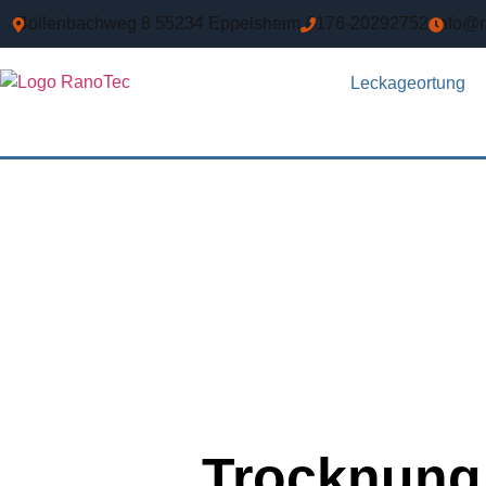
Böllenbachweg 8 55234 Eppelsheim
0176-20292752
info@r
Leckageortung
Trocknung