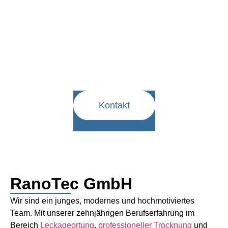
Und in der Umgebung
Sie haben eine Leckage?
Dann kontaktieren Sie uns. Wir helfen
Ihnen weiter!
Kontakt
RanoTec GmbH
Wir sind ein junges, modernes und hochmotiviertes
Team. Mit unserer zehnjährigen Berufserfahrung im
Bereich
Leckageortung
,
professioneller Trocknung
und