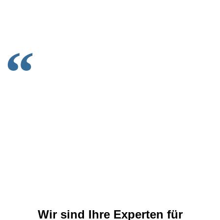
Alle 30 Sekunden gibt es in Deutschland einen
Wasserschaden. Das sind 2.880 am Tag und
über eine Million im Jahr.
Wir sind Ihre Experten für